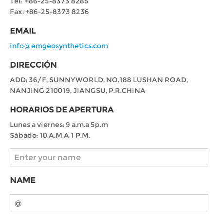
Tel: +86-25-8373 8285
Fax: +86-25-8373 8236
EMAIL
info@emgeosynthetics.com
DIRECCIÓN
ADD: 36/F, SUNNYWORLD, NO.188 LUSHAN ROAD,
NANJING 210019, JIANGSU, P.R.CHINA
HORARIOS DE APERTURA
Lunes a viernes: 9 a.m.a 5p.m
Sábado: 10 A.M A 1 P.M.
NAME