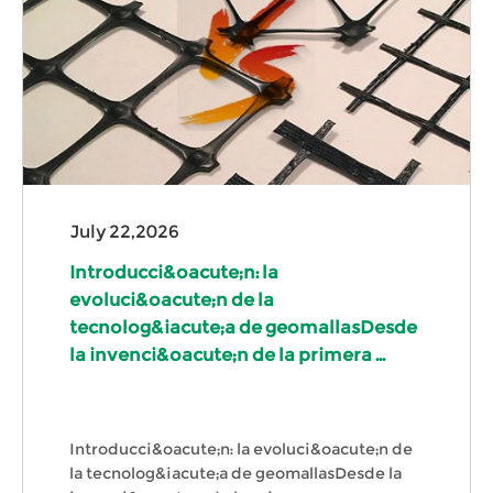
July 22,2026
Introducci&oacute;n: la
evoluci&oacute;n de la
tecnolog&iacute;a de geomallasDesde
la invenci&oacute;n de la primera ...
Introducci&oacute;n: la evoluci&oacute;n de
la tecnolog&iacute;a de geomallasDesde la